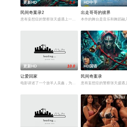
更新HD
2.0
HD中字
民间奇案录2
出走哥哥的彼界
患有妄想症的警察张天盛遇上一起离奇的神像杀人事件，勘案过程中
本作的舞台是音乐和舞蹈融
更新HD
10.0
HD国语
让爱回家
民间奇案录
电影讲述了一个放羊人吴鑫，为两只羊和他人发生冲突，失手将
患有妄想症的警察张天盛遇上