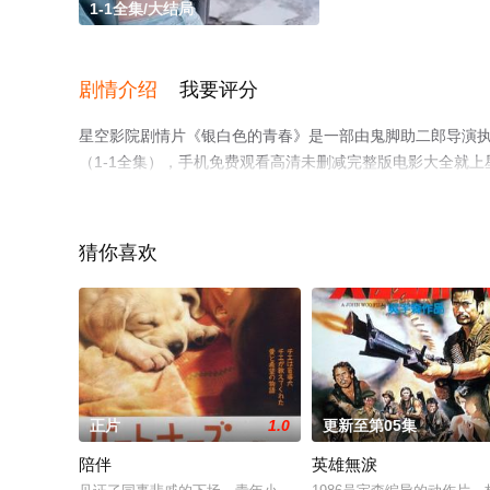
1-1全集/大结局
剧情介绍
我要评分
星空影院剧情片《银白色的青春》是一部由鬼脚助二郎导演执
（1-1全集），手机免费观看高清未删减完整版电影大全就
猜你喜欢
正片
1.0
更新至第05集
陪伴
英雄無淚