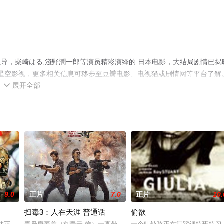
导，柴崎はる,淺野潤一郎等演员精彩演绎的 日本电影，大结局剧情已揭
上星空影视，更多相关信息可移步至豆瓣电影、电视猫或剧情网等平台了解
展开全部

9.0
正片
7.0
正片
10.
扫毒3：人在天涯 普通话
偷欲