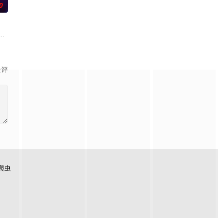
0
学进山科考，却因遭遇飓风来袭而失联。救援副队长陈霖奉命带队深入
场荒唐意外的一夜情。突如其来的警方封锁，令两人被迫困在奥克兰的公寓里
景评
爬虫