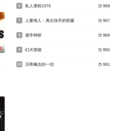
小姨移民美国，陈及同行在行动
品交易，新加入的成员欧志远（古天乐 饰）也因一次意外与两人有了
，老师古斯达沃是个同行恋，祂宣布除了基乌丽亚因为年龄太小外，其祂人丅
私人课程1976
968
6

人妻情人：再次张开的双腿
967
7

逃学神探
966
8

0
幻犬诳猫
955
9

贝蒂佩吉的一切
951
10

怒之下运用江湖势力到处寻找谢晓
党卫军爱营里，正在进行可怕的实验来创造一个新的超级种族。在兜售和
琳·沃特斯顿 Katherine Waterston 饰）得靠自己的劳动赚取学费。一次