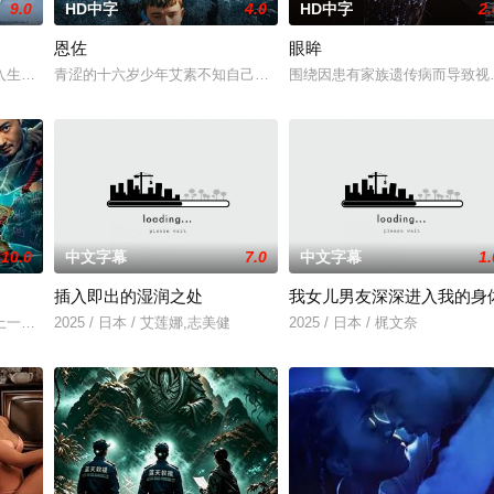
9.0
HD中字
4.0
HD中字
2.
恩佐
眼眸
，牵引出“婴胎报仇”，“娘娘索命”等一连串妖异事件，张天盛虽被种
入生活的冲绳。与母亲朱音、妹妹舞一起生活的照屋踊，憧憬舞蹈学校的丽莎，
青涩的十六岁少年艾素不知自己想要什么，却清楚自己不要什么：父
围绕因患有家族遗传病而导致视
10.0
中文字幕
7.0
中文字幕
1.
插入即出的湿润之处
我女儿男友深深进入我的身
对方打死，被判处无期徒刑后，吴鑫在监狱的十几年间，一直表现良好，因吴
一起离奇的神像杀人事件，勘案过程中，牵引出“婴胎报仇”，“娘娘索命”等一
2025 / 日本 / 艾莲娜,志美健
2025 / 日本 / 梶文奈