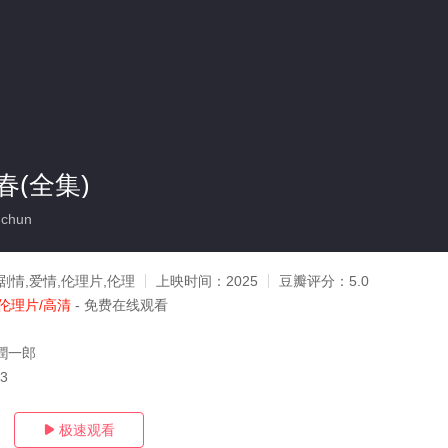
(全集)
chun
剧情,爱情,伦理片,伦理
上映时间：
2025
豆瓣评分：
5.0
伦理片/高清
- 免费在线观看
潤一郎
13
极速观看
