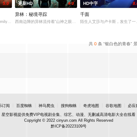
5.0
更新HD
4.0
HD中字
8.
异林：秘境寻踪
千面
amily. Get to know VMX A-listers a
西南边陲的异林流传着“山神之眼”的恐怖传说，生物系学生苏瑶与同
陌生人艾莎与卢卡斯，发生了一
共
0
条 “银白色的青春” 
S订阅
百度蜘蛛
神马爬虫
搜狗蜘蛛
奇虎地图
谷歌地图
必应
星空影视
提供免费VIP电视剧全集、综艺、动漫、无删减高清电影大全在线看
Copyright © 2022 cinyun.com All Rights Reserved
黔ICP备20223109号