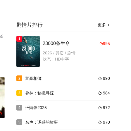
剧情片排行
更多

晓
1
。
23000条生命
995

2026 / 其它 / 剧情
状态：HD中字
富豪相簿
990
2

异林：秘境寻踪
984
3

忏悔录2025
972
4

0
名声：诱惑的故事
970
5
