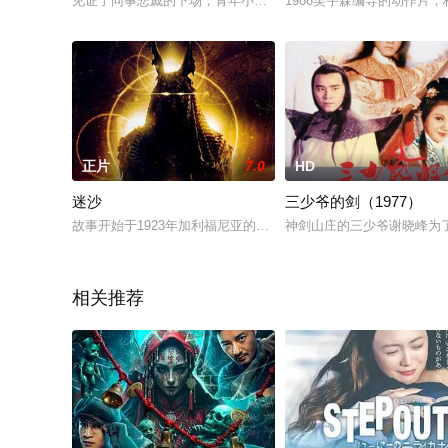
见证了同事悲戚的下场，青年小山内刚不愿继续眼下这份前途暗
1986吴宇森编导的动作
正片
7.0
HD
迷沙
三少爷的剑（1977）
故事开始于1923年加利福尼亚的的瓜达洛普大沙漠，传奇导演Cecile
神剑山庄的三少爷谢晓峰为
相关推荐