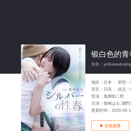
银白色的青春
别名：yinbaisedeqing
地区：
日本
类型：
语言：
日语
状态：
导演：
鬼脚助二郎
主演：
柴崎はる,淺野
更新时间：
2026-06-
在线观看
