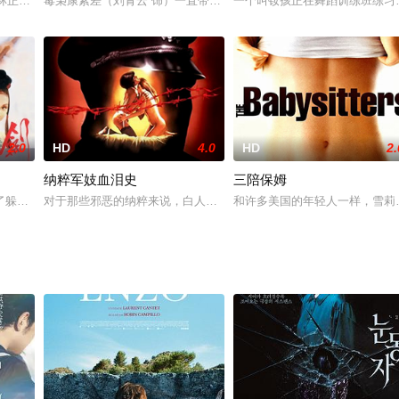
淡、薪水稀薄的工作，转而参加导盲犬训练师的培训。他所训练的导盲犬牛奶
片，林正英、钱月笙主演。陈忠受美国秘密聘请捉拿泰籍毒枭，条件是保送儿子及
毒枭康素差（刘青云 饰）一直带着手下张建行（郭富城 饰）从事毒
一个叫钕孩正在舞蹈训练班练习
2.0
HD
4.0
HD
2.
纳粹军妓血泪史
三陪保姆
 B. DeMille正在拍摄一部名为《十诫》的无声史
了躲避没完没了的挑战在有一天悄然出走，并负了慕容秋荻的婚约，慕容秋荻狂
对于那些邪恶的纳粹来说，白人种族似乎还不够优越。在一个秘密的
和许多美国的年轻人一样，雪莉（凯瑟