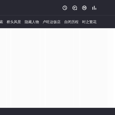




索
桥头风景
隐藏人物
卢旺达饭店
自闭历程
时之繁花