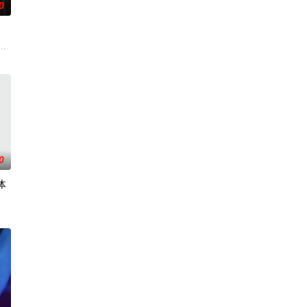
0
开始了舞蹈生涯。朱音为了支撑家
母享受的中产生活、哥哥向往的名校前途。砌砖建墙，朴拙的体力劳动，
力逐渐丧失的摄影师瑞真展开。在面对跨越视力障碍、好不容易成为陶艺家却
0
体
连串妖异事件，张天盛虽被种