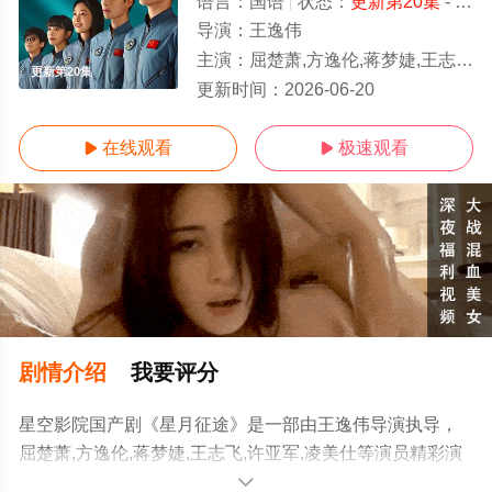
语言：
国语
状态：
更新第20集
- 免费在线观看
导演：
王逸伟
主演：
屈楚萧,方逸伦,蒋梦婕,王志飞,许亚军,凌美仕
更新第20集
更新时间：
2026-06-20
在线观看
极速观看


剧情介绍
我要评分
星空影院国产剧《星月征途》是一部由王逸伟导演执导，
屈楚萧,方逸伦,蒋梦婕,王志飞,许亚军,凌美仕等演员精彩演
绎的大陆电视剧，手机免费观看高清未删减完整版电视剧
