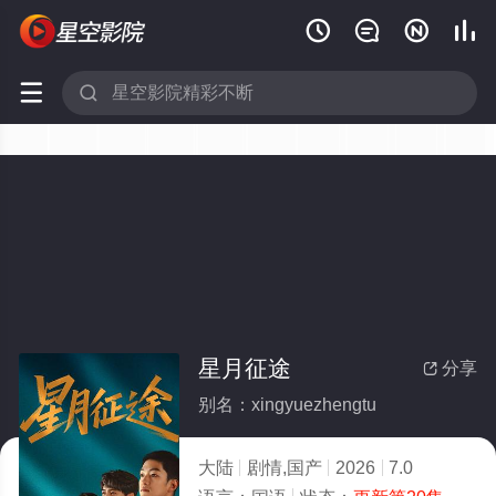






星月征途
分享

别名：xingyuezhengtu
大陆
剧情,国产
2026
7.0