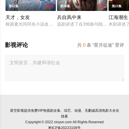
5.0
7.0
第12集
第30集
第22集
天才，女友
兵自风中来
江海潮生
根据素光同同名小说改编。江逾白长大以后，林知夏忽然对他说：
该剧讲述了在396旅与陆军步兵学院
本剧讲述
影视评论
共
0
条 “星月征途” 景评
星空影视
提供免费VIP电视剧全集、综艺、动漫、无删减高清电影大全在
线看
Copyright © 2022 cinyun.com All Rights Reserved
黔ICP备20223109号