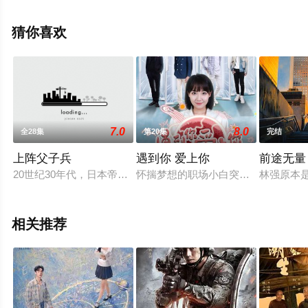
全集就上星空影视，更多相关信息可移步至豆瓣电视剧、
电视猫或剧情网等平台了解。
猜你喜欢
7.0
8.0
全28集
第20集
完结
上阵父子兵
遇到你 爱上你
前途无量
20世纪30年代，日本帝国主义的铁蹄践踏中原。远在东北柴河
怀揣梦想的职场小白突遭不幸，意外
林强原本
相关推荐