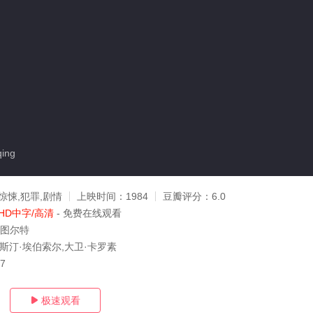
ing
惊悚,犯罪,剧情
上映时间：
1984
豆瓣评分：
6.0
HD中字/高清
- 免费在线观看
斯图尔特
克斯汀·埃伯索尔,大卫·卡罗素
17
极速观看
