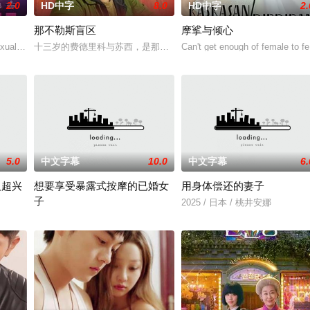
2.0
HD中字
8.0
HD中字
2.
那不勒斯盲区
摩挲与倾心
多年轻人一样，自以为是，敏感错弱，没有被认可的才华。他们来自不同的地
xual exploits of her more experien
十三岁的费德里科与苏西，是那不勒斯两大死敌大佬的后代。突然间
Can't get enough of female to fe
5.0
中文字幕
10.0
中文字幕
6.
人超兴
想要享受暴露式按摩的已婚女
用身体偿还的妻子
子
惊喜之余却感到不安，态度犹豫。这让曾被花恋鼓励要活得自由的挚友绫，对
2025 / 日本 / 桃井安娜
2025 / 日本 / 竹内夏希