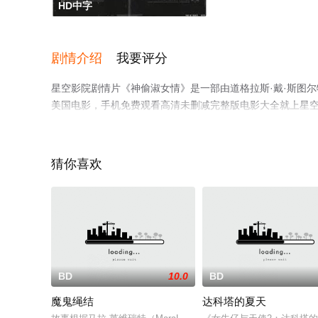
HD中字
剧情介绍
我要评分
星空影院剧情片《神偷淑女情》是一部由道格拉斯·戴·斯图尔
美国电影，手机免费观看高清未删减完整版电影大全就上星
猜你喜欢
BD
10.0
BD
魔鬼绳结
达科塔的夏天