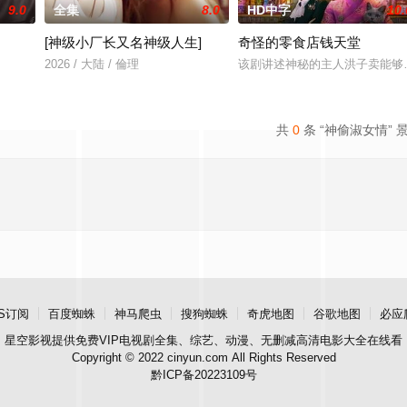
9.0
全集
8.0
HD中字
10.
[神级小厂长又名神级人生]
奇怪的零食店钱天堂
 饰）的中年男人，这天他在空无一人的州际公路上独自驾车。随
2026 / 大陆 / 倫理
该剧讲述神秘的主人洪子卖能够
共
0
条 “神偷淑女情” 
S订阅
百度蜘蛛
神马爬虫
搜狗蜘蛛
奇虎地图
谷歌地图
必应
星空影视
提供免费VIP电视剧全集、综艺、动漫、无删减高清电影大全在线看
Copyright © 2022 cinyun.com All Rights Reserved
黔ICP备20223109号