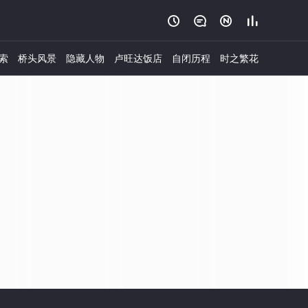




索
桥头风景
隐藏人物
卢旺达饭店
自闭历程
时之繁花