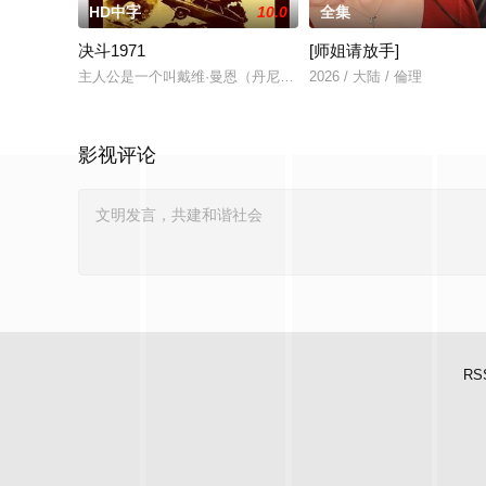
HD中字
10.0
全集
决斗1971
[师姐请放手]
主人公是一个叫戴维·曼恩（丹尼斯·韦弗 Dennis Weaver
2026 / 大陆 / 倫理
影视评论
RS