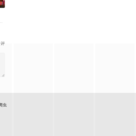
0
实现人们愿望的神秘零食，以及人们来到那里展开一段魔法般的故事。
景评
爬虫