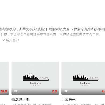
特导演执导，斯蒂文·鲍尔,克斯汀·埃伯索尔,大卫·卡罗素等演员精彩演绎
空影视，更多相关信息可移步至豆瓣电影、电视猫或剧情网等平台了解。
展开全部

10.0
BD
2.0
BD
4.
帕洛玛之旅
上帝未死