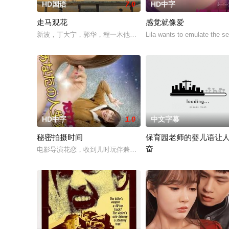
HD国语
7.0
HD中字
走马观花
感觉就像爱
新波，丁大宁，郭华，程一木他们毕业于同一所大学。他们和很
Lila wants to emulate the se
HD中字
1.0
中文字幕
秘密拍摄时间
保育园老师的婴儿语让
奋
电影导演花恋，收到儿时玩伴兼名导须藤的墨西哥拍片邀约。她
2025 / 日本 / 白木由子