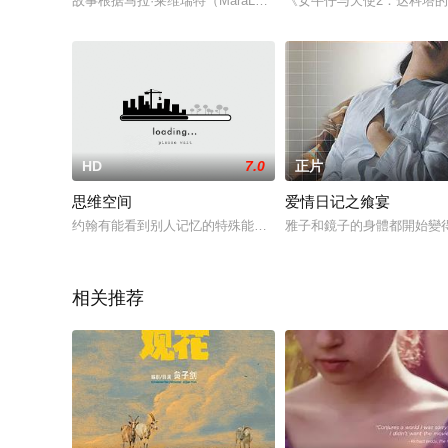
故事根据马拉·莱维瑞特（MaraLeveritt）的同名小说改编，源
《女牛仔与天使2：达科塔的
HD
7.0
正片
思维空间
爱情日记之飨宴
约翰有能看到别人记忆的特殊能力，他的新案子调查对象是个聪
雅子和鏡子的身體都開始變得
相关推荐