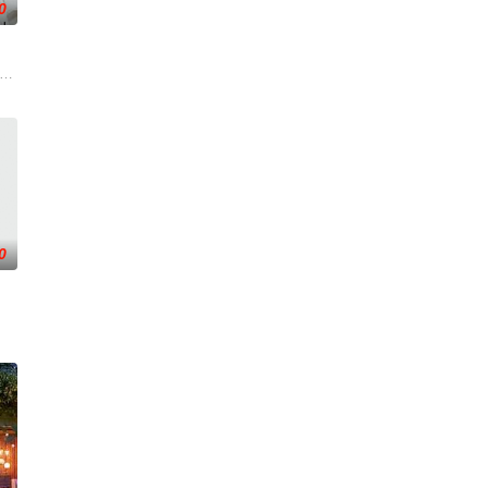
0
生活变成了一场绝望的狂飙，彻底脱离掌控并彻底改变了命运。但在这里
male action in "Kiss/Kiss
0