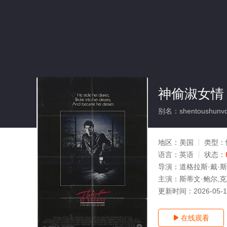
神偷淑女情
别名：shentoushunvq
地区：
美国
类型：
语言：
英语
状态：
导演：
道格拉斯·戴·
主演：
斯蒂文·鲍尔,
更新时间：
2026-05-
在线观看
