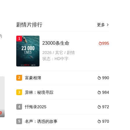
剧情片排行
更多

的
1
23000条生命
995

2026 / 其它 / 剧情
状态：HD中字
富豪相簿
990
2

异林：秘境寻踪
984
3

忏悔录2025
972
4

0
名声：诱惑的故事
970
5
