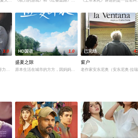
自“西孟菲斯三人帮”的真实事件。即1993年美国阿肯色州
夏天》讲述的是DakotaRose是个西部女孩，平时参加花样马术比赛，屡次失
《权力的游戏》和《红番血路》的杰森·莫玛首次担任导演，在这部紧张
《上帝未死》讲述的是一位名叫
3.0
HD国语
1.0
已完结
4.
盛夏之隙
窗户
颖却有精神问题的十六岁少女安娜。约翰必须解开谜团：安娜究竟是反社会还
力不從心，他們亦不再感到**的樂趣。他們只會從**玩具而感到樂趣。雅子
原本生活在城市的方方，因妈妈出差，被送往乡下一段时间。初到这
老作家安东尼奥（安东尼奥·拉瑞塔 