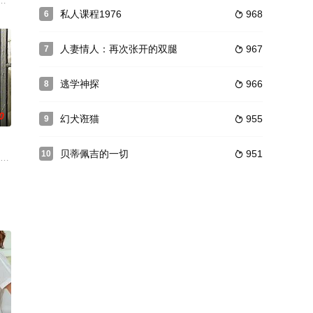
败，还被竞争对手嘲笑。
的公路电影中饰演沃夫(Wolf)，一个为母亲报仇后逃亡的美国
乔什·惠顿的年轻人捍卫其对上帝的信仰的故事。乔什是一名大一新生，他的教授
私人课程1976
968
6

人妻情人：再次张开的双腿
967
7

逃学神探
966
8

0
幻犬诳猫
955
9

贝蒂佩吉的一切
951
10

真正理解到愛是從他的高中倫理
里，他满心抵触，对沉默的哑巴外公和小朵充满厌烦。然而，在乡村质朴
Antonio Larreta 饰）八十多岁了，有一天他突然梦到了小时候的年轻保姆