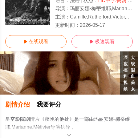
语言：
法语
状态：
HD中字/高清
- 免费在线观看
导演：
玛丽安娜·梅蒂维耶,Marianne,Métivier
主演：
Camille,Rutherford,Victor,Trelles-T
HD中字
更新时间：
2026-05-17
在线观看
极速观看


剧情介绍
我要评分
星空影院剧情片《夜晚的他处》是一部由玛丽安娜·梅蒂维
耶,Marianne,Métivier导演执导，
Camille,Rutherford,Victor,Trelles-
