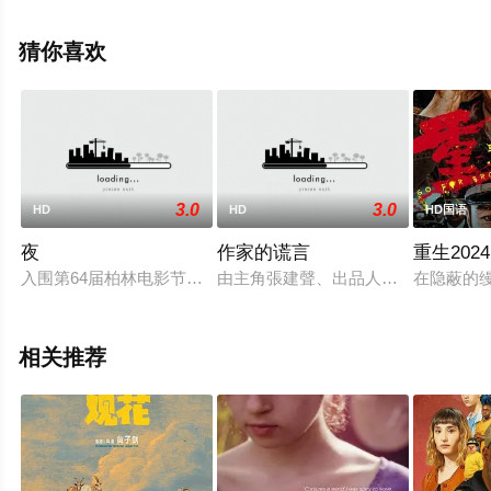
Turgeon,Garance,Marillier等演员精彩演绎的加拿大电影，
手机免费观看高清未删减完整版电影大全就上星空影视，
猜你喜欢
更多相关信息可移步至豆瓣电影、电视猫或剧情网等平台
了解。
3.0
3.0
HD
HD
HD国语
夜
作家的谎言
重生2024
入围第64届柏林电影节全景单元，是画天新锐导演扶植计划2013 
由主角張建聲、出品人蕭定一及導演孫
在隐蔽的
相关推荐