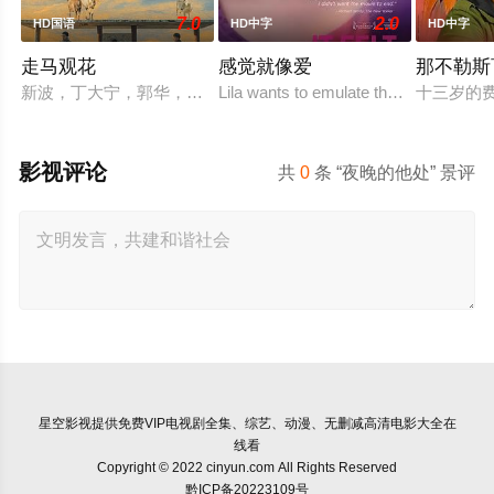
7.0
2.0
HD国语
HD中字
HD中字
走马观花
感觉就像爱
那不勒斯
新波，丁大宁，郭华，程一木他们毕业于同一所大学。他们和很
Lila wants to emulate the sexual explo
十三岁的
影视评论
共
0
条 “夜晚的他处” 景评
星空影视
提供免费VIP电视剧全集、综艺、动漫、无删减高清电影大全在
线看
Copyright © 2022 cinyun.com All Rights Reserved
黔ICP备20223109号