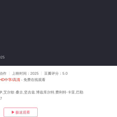
025
动作
上映时间：
2025
豆瓣评分：
5.0
HD中字/高清
- 免费在线观看
伊,艾尔钦·桑古,坚吉兹.博兹库尔特,费利特·卡亚,巴勒
17
极速观看
