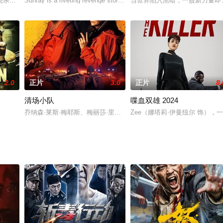
南部来到孟买找工作。这个曾经诚实的年轻人在监狱里遇到了一
烧杀奸淫，围急襄阳。襄阳守将吕文唤奋勇抗敌，以丞相贾似道为首的奸党卖国
Sunray is a riveting revenge story that follows a group of com
当世界陷入黑暗，一股新力量即
2.0
正片
3.0
正片
8.
清场小队
喋血双雄 2024
乔纳森·莱斯·梅耶斯、梅丽莎·里奥、安东尼奥·班德拉斯将主演动作犯罪惊悚
Zee（娜塔莉·伊曼纽尔 饰）