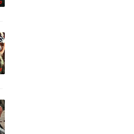
0
。为了维护两个世界的平衡，他必
、“卧底”、“父子情”作为影片的看点，拍摄地分别于云南、缅
却为守护单亲母女小茜和依依，被迫出手击杀黑帮一伙而暴露身份。幕后黑手
0
无线电，努力躲避被俘并设法与部
召其子叶护相见。叶护心知父亲蒙冤，却无力翻案，只得冒险护送父亲逃
危害，对社会秩序的破坏为主题，旨在通过电影让观众意识到毒品的可怕，着