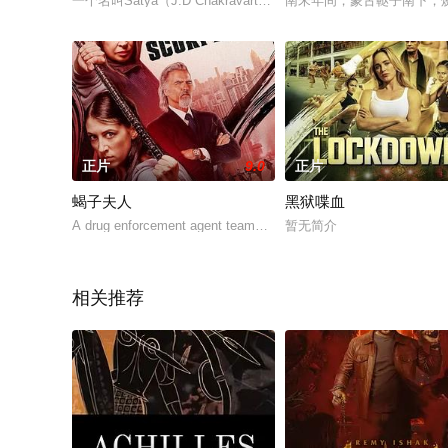
一个名叫Satya（J.D Chakravarthy）的年轻人从印度
南宋年间，蒙古鞑子南下，
正片
9.0
正片
蝎子夫人
黑狱喋血
A drug enforcement agent teams up with her daughter to save he
暂无简介
相关推荐