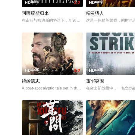
HD中字
1.0
HD中字
阿喀琉斯归来
精灵猎人
在宙斯与哈迪斯的协议下，年迈的阿喀琉斯被忒提斯从冥界释放
这是一位精英警察，同时也
HD中字
3.0
HD中字
绝岭遗志
孤军突围
A post-apocalyptic tale set in the west Balkans, after a nucle
在突出部战役中，一名负伤