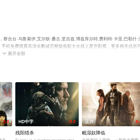
察合台·乌鲁索伊,艾尔钦·桑古,坚吉兹.博兹库尔特,费利特·卡亚,巴勒什·
影，手机免费观看高清未删减完整版电影大全就上星空影视，更多相关信息
展开全部

3.0
HD中字
9.0
正片
8.
残阳猎杀
毗湿奴降临