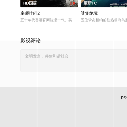
HD国语
5.0
更新TC
宗师叶问2
鲨笼绝境
五十年代香港官商沆瀣一气。英商勾结黑帮强拆工厂压榨劳工，
五位挚友相约前往热带海岛
影视评论
RS