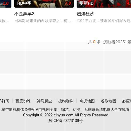
1.0
HD中字
7.0
更新HD
4.
不是羔羊2
烈焰狂沙
叶问挺身仗义执言，遭多方联手构陷，蒙谋杀罪入狱。狱中黑帮步步设局加害
度假，计划在碧蓝海域中体验刺激的鲨鱼笼潜水，同时享受奢靡的派对狂欢。然
日本对马来亚的占领结束后，梅尔在新加坡的特别行动组担任警察。
2011年西北，禁毒警察们深
共
0
条 “沉睡者2025” 
S订阅
百度蜘蛛
神马爬虫
搜狗蜘蛛
奇虎地图
谷歌地图
必应
星空影视
提供免费VIP电视剧全集、综艺、动漫、无删减高清电影大全在线看
Copyright © 2022 cinyun.com All Rights Reserved
黔ICP备20223109号