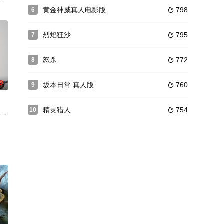
求荣，切断襄阳粮草，出卖襄阳军
将崛起。
黄金神威真人电影版
798
6

烈焰狂沙
795
7

怒杀
772
8

0
坂本日常 真人版
760
9

精灵猎人
754
10

片《清理人员》(Clean Up Crew)，近日已
，一个神秘而臭名昭著的刺客，在巴黎黑社会中被称为“死亡女王”，令人闻风丧胆