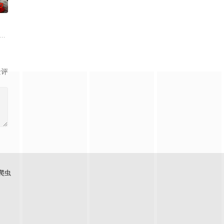
0
而他们浑然不知，这趟旅程不过是
这一次，他要对付的是黑帮，其中大多数人在鸦片生意方面活动，并且受
入危险境地，与毒贩展开了一场惊心动魄的较量。三年后，杨天追查战友马超遇害
景评
爬虫