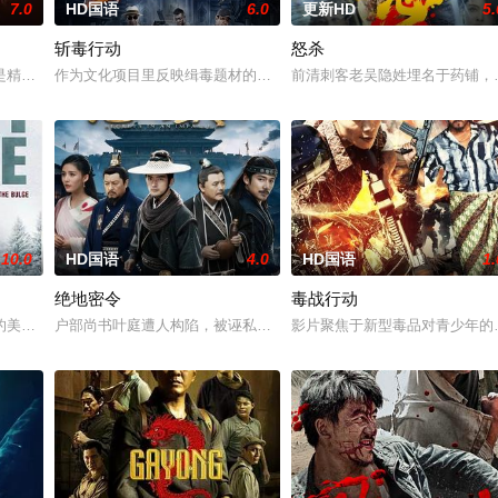
7.0
HD国语
6.0
更新HD
5.
斩毒行动
怒杀
至现代世界，他必须直面新世界的暴力法则与旧神的阴谋，在宿命与自由间重
是精灵猎手。在调查一系列血腥谋杀案的过程中，他面临着来自超自然界的威胁
作为文化项目里反映缉毒题材的电影《斩毒行动》以“枪战”、“战友情”
前清刺客老吴隐姓埋名于药铺，
10.0
HD国语
4.0
HD国语
1.
绝地密令
毒战行动
的美军士兵被困在饱受战火摧残的比利时敌后，他凭借机智、训练和一台破损的
户部尚书叶庭遭人构陷，被诬私贪国库银两，身陷囹圄在即，叶庭急
影片聚焦于新型毒品对青少年的