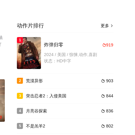
动作片排行
更多

法
1
可
炸弹归零
919

2024 / 美国 / 惊悚,动作,喜剧
状态：HD中字
荒漠异形
903
2

突击忍者2：入侵美国
844
3

月亮谷探索
836
4

0
不是羔羊2
802
5
