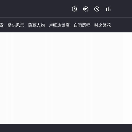




索
桥头风景
隐藏人物
卢旺达饭店
自闭历程
时之繁花