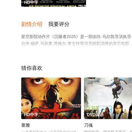
HD中字
剧情介绍
我要评分
星空影院动作片《沉睡者2025》是一部由坎·乌尔凯导演执导，
拉伊,穆萨.乌孙莱,塔梅尔·莱文特等演员精彩演绎的其它电
移步至豆瓣电影、电视猫或剧情网等平台了解。
猜你喜欢
HD中字
9.0
DVD国语
塞雅
刀魂