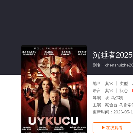
沉睡者2025
别名：chenshuizhe2
地区：
其它
类型：
语言：
其它
状态：
导演：
坎·乌尔凯
主演：
察合台·乌鲁索
更新时间：
2026-05-
在线观看
