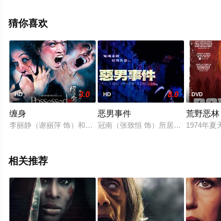
斯,安娜·洛尔,格雷厄姆·阿比,梅芙·贝蒂等演员精彩演绎的美
国电影，手机免费观看高清未删减完整版电影大全就上星
猜你喜欢
空影视，更多相关信息可移步至豆瓣电影、电视猫或剧情
网等平台了解。
3.0
8.0
HD
HD
DVD
缠身
恶男事件
荒野恶林
李丽静（谢丽萍 饰）和妹妹李丽秀（河莉秀 饰）是情同手足的
冠南（张致恒 饰）所居住的屋村，常
1974
相关推荐