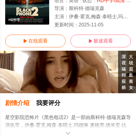
语言：
英语
状态：
HD中字/高清
- 免费在线观看
导演：
斯科特·德瑞克森
主演：
伊桑·霍克,梅森·泰晤士,玛德琳·麦格劳,德米安·比齐尔,米格尔·卡萨
HD中字
更新时间：
2025-11-05
在线观看
极速观看


剧情介绍
我要评分
星空影院恐怖片《黑色电话2》是一部由斯科特·德瑞克森导
演执导，伊桑·霍克,梅森·泰晤士,玛德琳·麦格劳,德米安·比
齐尔,米格尔·卡萨雷斯·莫拉,杰瑞米·戴维斯,阿里安娜·里瓦
