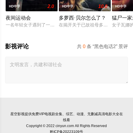
2.0
10.0
HD中字
HD中字
HD中字
夜间运动会
多萝西·贝尔怎么了？
猛尸一家
一名年轻女子遇到了一位在网上认识的富有男友。她很快发现自己陷
在揭开关于已故祖母多萝西·贝尔的童
女子瓦娜
影视评论
共
0
条 “黑色电话2” 景评
星空影视
提供免费VIP电视剧全集、综艺、动漫、无删减高清电影大全在
线看
Copyright © 2022 cinyun.com All Rights Reserved
黔ICP备20223109号