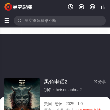






黑色电话2
分享

别名：heisedianhua2
美国
恐怖
2025
1.0