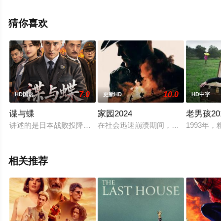
影，手机免费观看高清未删减完整版电影大全就上星空影
视，更多相关信息可移步至豆瓣电影、电视猫或剧情网等
猜你喜欢
平台了解。
7.0
10.0
HD国语
更新HD
HD中字
谍与蝶
家园2024
老男孩20
讲述的是日本战败投降后，上海日本守军妄图在撤退之前用数千吨
在社会迅速崩溃期间，一位富人的山
1993年
相关推荐