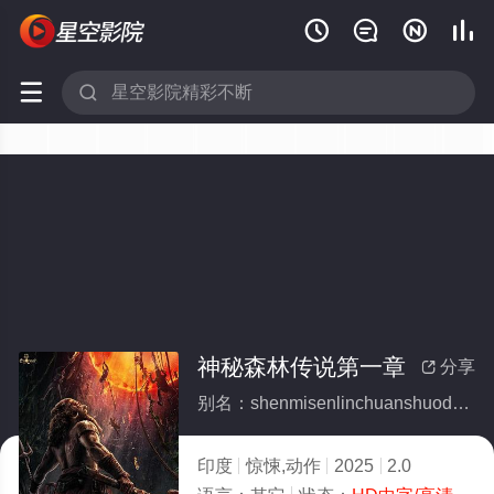






神秘森林传说第一章
分享

别名：shenmisenlinchuanshuodiyizhang
印度
惊悚,动作
2025
2.0