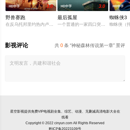
3.0
3.0
HD中字
HD中字
HD中字
野兽赛跑
最后孤屋
蜘蛛侠3
在反乌托邦里约热内卢废墟中，城市被阶级斗争撕裂，人们沉迷
一个普通的一家四口突遭诡异变故，被
蜘蛛侠（托
影视评论
共
0
条 “神秘森林传说第一章” 景评
星空影视
提供免费VIP电视剧全集、综艺、动漫、无删减高清电影大全在
线看
Copyright © 2022 cinyun.com All Rights Reserved
黔ICP备20223109号