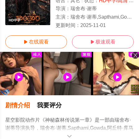
语言：
其它
状态：
HD中字/高清
- 免费在线观看
导演：
瑞舍布·谢蒂
主演：
瑞舍布·谢蒂,Sapthami,Gowda,阿丘特·库马尔,Manas
HD中字
更新时间：
2025-11-01
在线观看
极速观看


剧情介绍
我要评分
星空影院动作片《神秘森林传说第一章》是一部由瑞舍布·
谢蒂导演执导，瑞舍布·谢蒂,Sapthami,Gowda,阿丘特·库马
尔,Manasi,Sudhir,Shine,Shetty等演员精彩演绎的印度电
