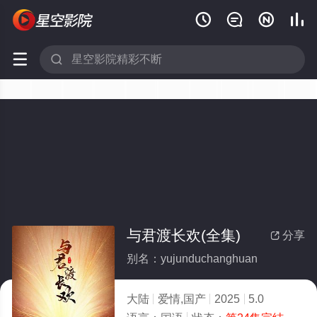






与君渡长欢(全集)
分享

别名：yujunduchanghuan
大陆
爱情,国产
2025
5.0