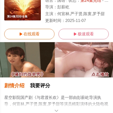
语言：
国语
状态：
第24集完结
- 免费在线观看
导演：
彭薪屹
主演：
何宣林,严子贤,陈寰,罗予甜
第24集完结/全集
更新时间：
2025-11-07
在线观看
极速观看


剧情介绍
我要评分
星空影院国产剧《与君渡长欢》是一部由彭薪屹导演执
导，何宣林,严子贤,陈寰,罗予甜等演员精彩演绎的大陆电视
剧，大结局剧情已揭晓（第24集完结），手机免费观看高
