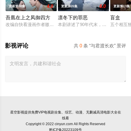
4.0
6.0
更新第08集
更新第26集
更新第13集
吾凰在上之凤御四方
凛冬下的罪恶
盲盒
改编自快看漫画作者嗷小泽的独家连载漫画《吾凰在上》。
本剧讲述了90年代末，怒河市刑侦支
五个相互
影视评论
共
0
条 “与君渡长欢” 景评
星空影视
提供免费VIP电视剧全集、综艺、动漫、无删减高清电影大全在
线看
Copyright © 2022 cinyun.com All Rights Reserved
黔ICP备20223109号