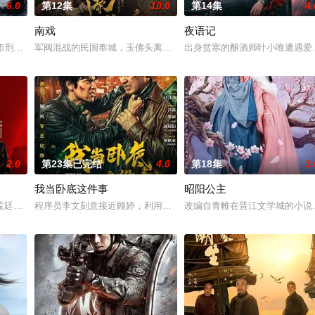
6.0
第12集
10.0
第14集
4.
南戏
夜语记
惨遭满门流放，楚父以死鸣冤。楚家大小姐楚梓鸢带着滔天恨意，在屠刀落
河市刑侦支队在无普及监控、无DNA鉴定技术的支持下，通过摸排、勘查等传统
军阀混战的民国奉城，玉佛头离奇失窃，戏班主横尸戏台，将冷血少
出身贫寒的酿酒师叶小唯遭遇爱
2.0
第23集已完结
4.0
第18集
3.
我当卧底这件事
昭阳公主
房”的阴阳宅，江淮被掳走配“阴婚”。他与女探长穆英搭档，侦破阎王
孟廷辉，大平王朝有史以来个以女子进士科三元及第入翰林院的奇女子。十年前
程序员李文刻意接近顾婷，利用顾炎女儿奴的属性，请求老炮儿顾炎
改编自青帷在晋江文学城的小说