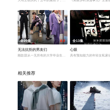
大明王朝洪武十五年的重阳节，朱元璋携妻率队重游皇觉寺，当
《美丽乡村浪漫事儿》主要
全20集
8.0
全13集
无法抗拒的男友们
心眼
顾歆甜从一无所有的大学毕业生，变成一个事业有成、有钱有颜
具有预知能力的年轻女私家
相关推荐