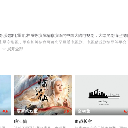
奇,姜志刚,霍青,林威等演员精彩演绎的中国大陆电视剧，大结局剧情已揭
就上星空影视，更多相关信息可移步至豆瓣电视剧、电视猫或剧情网等平台
展开全部

4.0
更新第32集
6.0
全40集
6.
临江仙
血战长空