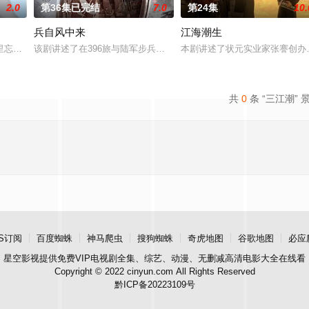
2.0
第36集已完结
7.0
第24集
10.
兵自风中来
江海潮生
“江逾白，我喜欢你，哲学和生物学意义上的喜欢。”那个夜晚，他脸颊微
里忘川元神，二人共感相连，一同寻仙草修复肉身。未央动心，却不知自身是身
该剧讲述了在396旅与陆军步兵学院联合举办的小型军事演习中，郭
本剧讲述了状元实业家张謇创办
共
0
条 “三江潮” 
S订阅
百度蜘蛛
神马爬虫
搜狗蜘蛛
奇虎地图
谷歌地图
必应
星空影视
提供免费VIP电视剧全集、综艺、动漫、无删减高清电影大全在线看
Copyright © 2022 cinyun.com All Rights Reserved
黔ICP备20223109号