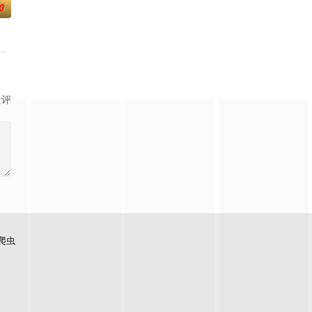
0
负玄鸟之力的夜族公主，前世相恋
子剑因不满演习流于形式，假传指令要求真打实抗，虽引发哗然，却获
大生企业，实业报国的故事。甲午战争后，国家蒙羞，张謇虽高中状元，却渴
景评
爬虫