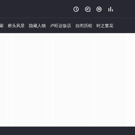




索
桥头风景
隐藏人物
卢旺达饭店
自闭历程
时之繁花