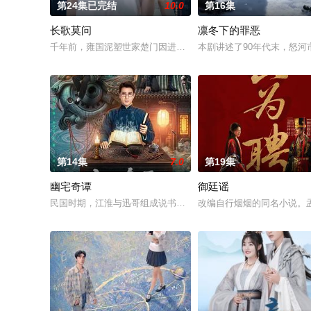
第24集已完结
10.0
第16集
长歌莫问
凛冬下的罪恶
千年前，雍国泥塑世家楚门因进贡的“十二生肖”离奇流血炸裂，
本剧讲述了90年代末，怒
第14集
7.0
第19集
幽宅奇谭
御廷谣
民国时期，江淮与迅哥组成说书班子，偶遇“白天人住屋，晚上鬼占
改编自行烟烟的同名小说。