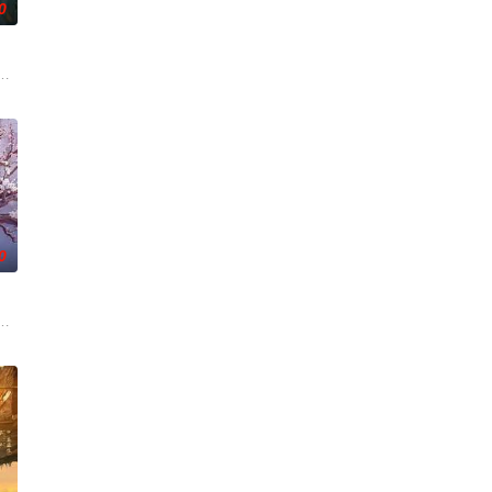
0
刑侦手段，接连破获数起重案要
帅许又安与昆曲名伶荣筱楠推向不死不休的对立绝境。而他们不知，对方
人程桉、恩师林晚媚的双重背叛。她从恨意中涅槃重生，借私生女桑落的身份
0
的她被他从死人堆里救出来，蓬头
带自己用程序员身份卧底电诈集团以求查出未婚妻离奇死亡的真相。两人
《平阳公主》。