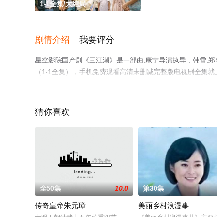
1-1全集/大结局
剧情介绍
我要评分
星空影院国产剧《三江潮》是一部由,康宁导演执导，韩雪,郑
（1-1全集），手机免费观看高清未删减完整版电视剧全集
解。
猜你喜欢
全50集
10.0
第30集
传奇皇帝朱元璋
美丽乡村浪漫事