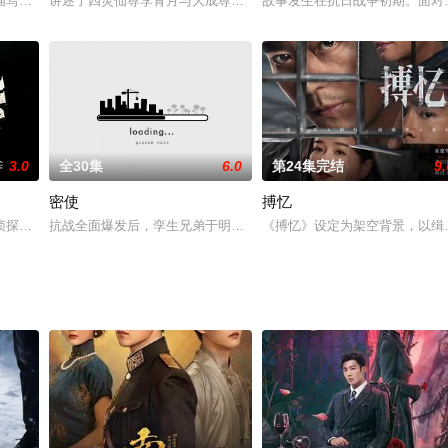
他看到巍峨壮丽的皇觉寺甚感欣喜，回忆起了当初从皇觉寺起家的种种艰辛历
描写的是当代美丽乡村在新农村建设进程中发生的多姿多彩的、有趣的、浪漫幸
讲述了四灵仙尊李青月与大成尊者白九思相爱相杀，最终解开误会，
故事发生在抗日战争初期。面对
3.0
全30集
6.0
第24集完结
9.
密使
搏忆
、还同时有着三个男朋友的职场女强人；面对三位追求者，顾歆甜对自己的感
侦探，如何运用与生俱来的能力，协助警方破解一宗宗案件。当她终于和恶名昭
抗战全面爆发后，孪生兄弟于明阳（于震 饰）、于明辉（于震 饰）
《搏忆》设定为架空背景，以缉