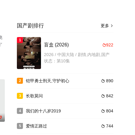
国产剧排行
更多

晓
1
了
盲盒 (2026)
922

2026 / 中国大陆 / 剧情,内地剧,国产
状态：第10集
铠甲勇士刑天,守护初心
890
2

长歌莫问
842
3

我们的十八岁2019
804
4

0
爱情正路过
744
5
