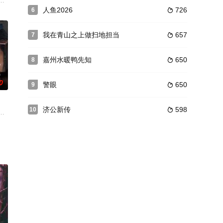
福的生活故事。
共度劫难拯救苍生的绝美仙侠爱情故事。
日军的全面入侵，国民党空军涌现出一批以高云天（邵兵 饰）、刘长岭（沙溢
人鱼2026
726
6

我在青山之上做扫地担当
657
7

嘉州水暖鸭先知
650
8

0
警眼
650
9

济公新传
598
10

彰的连环碎尸案嫌犯面对面时，才
投笔从戎。明辉后来参加了中共游击队，投身到敌后抗日战场，由于从
毒警察被杀害为主案件贯穿全剧。整部剧集全程高能，聚焦于人性善恶，除了