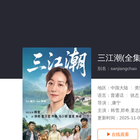
三江潮(全集
别名：sanjiangchao
地区：
中国大陆
类
语言：
普通话
状态
导演：
,康宁
主演：
韩雪,郑奇,姜志
更新时间：
2025-11-
在线观看
