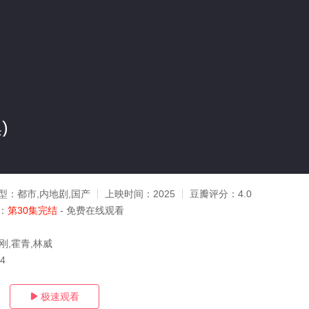
)
型：
都市,内地剧,国产
上映时间：
2025
豆瓣评分：
4.0
：
第30集完结
- 免费在线观看
刚,霍青,林威
04
极速观看
