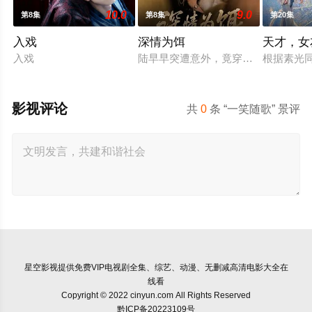
10.0
9.0
第8集
第8集
第20集
入戏
深情为饵
天才，女
入戏
陆早早突遭意外，竟穿越成民国少夫人
根据素光
影视评论
共
0
条 “一笑随歌” 景评
星空影视
提供免费VIP电视剧全集、综艺、动漫、无删减高清电影大全在
线看
Copyright © 2022 cinyun.com All Rights Reserved
黔ICP备20223109号