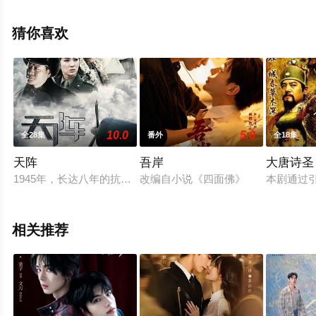
嘉文,胡然,夏铭浩,李彧,卢星宇,萨顶顶,付宏声,杜雨宸,孙迪,
王子睿,贾景晖,瞿楚原等演员精彩演绎的大陆电视剧，大结
猜你喜欢
局剧情已揭晓（全38集），手机免费观看高清未删减完整
版电视剧全集就上星空影视，更多相关信息可移步至豆瓣
电视剧、电视猫或剧情网等平台了解。
10.0
5.0
全28集
番外
全18集
天阵
吾岸
大唐诗圣
1945年，长达八年的抗日战争宣告结束，而国共之争却刚刚拉
改编自小说《四面佛》
本剧通过
相关推荐