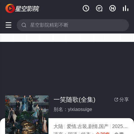






一笑随歌(全集)
分享

别名：yixiaosuige
大陆
爱情,古装,剧情,国产
2025
7.0