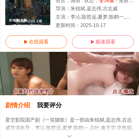
语言：
国语
状态：
全38集
- 免费在线观看
导演：
朱锐斌,蓝志伟,古志威
主演：
李沁,陈哲远,夏梦,陈鹤一,左叶,秦天宇,辛凯丽,张珹朗,盛英豪,王子
全38集/全集
更新时间：
2025-10-17
在线观看
极速观看


剧情介绍
我要评分
星空影院国产剧《一笑随歌》是一部由朱锐斌,蓝志伟,古志
威导演执导，李沁,陈哲远,夏梦,陈鹤一,左叶,秦天宇,辛凯丽,
张珹朗,盛英豪,王子腾,田广宇,李卓扬,张兆辉,赵滨,徐飒,丁
