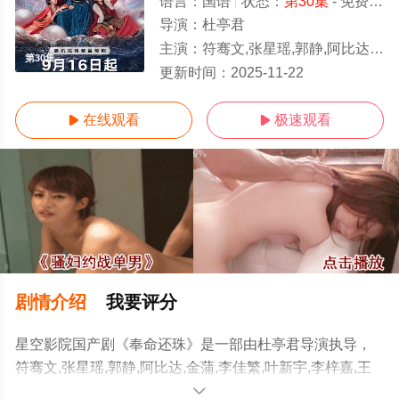
语言：
国语
状态：
第30集
- 免费在线观看
导演：
杜亭君
主演：
符骞文,张星瑶,郭静,阿比达,金蒲,李佳繁,叶新宇,李梓嘉,王培根,董
第30集
更新时间：
2025-11-22
在线观看
极速观看


剧情介绍
我要评分
星空影院国产剧《奉命还珠》是一部由杜亭君导演执导，
符骞文,张星瑶,郭静,阿比达,金蒲,李佳繁,叶新宇,李梓嘉,王
培根,董小白,白锦程,黄伟等演员精彩演绎的大陆电视剧，手
