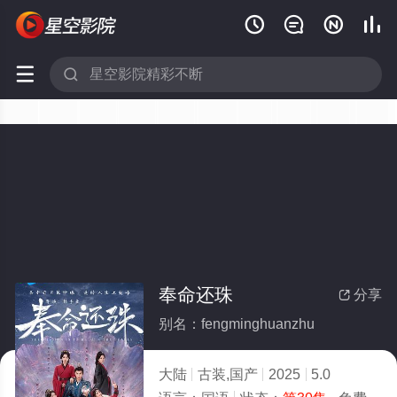






奉命还珠
分享

别名：fengminghuanzhu
大陆
古装,国产
2025
5.0