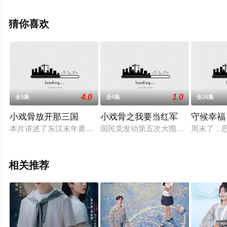
机免费观看高清未删减完整版电视剧全集就上星空影视，
更多相关信息可移步至豆瓣电视剧、电视猫或剧情网等平
猜你喜欢
台了解。
4.0
1.0
全5集
全4集
全26集
小戏骨放开那三国
小戏骨之我要当红军
守候幸福
本片讲述了东汉末年黄巾起义，董卓称霸朝纲，荼毒天下，曹操
国民党发动第五次大围剿，红军被迫
周末了，
相关推荐