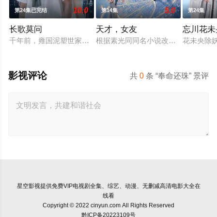
10.0
5.0
第24集已完结
第14集
第24集
长歌莫问
天才，女友
忘川花未
千年前，雍国泥塑世家楚门因进贡的“十二生肖”离奇流血炸裂，
根据素光同同名小说改编。江逾白长大
花未央除
影视评论
共
0
条 “奉命还珠” 景评
星空影视
提供免费VIP电视剧全集、综艺、动漫、无删减高清电影大全在
线看
Copyright © 2022 cinyun.com All Rights Reserved
黔ICP备20223109号