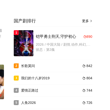
国产剧排行
更多

结
1
剧
铠甲勇士刑天,守护初心
890

2026 / 中国大陆 / 剧情,动作,科幻,短片,内地剧,国产
状态：第3集
长歌莫问
842
2

我们的十八岁2019
804
3

爱情正路过
744
4

0
人鱼2026
726
5
