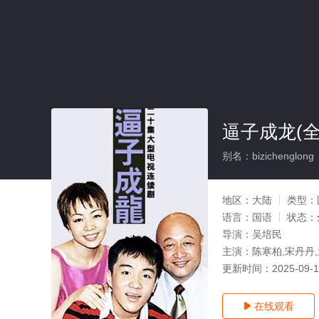
逼子成龙(全
别名：bizichenglong
地区：
大陆
类型：
语言：
国语
状态：
导演：
吴培民
主演：
陈寒柏,宋丹丹,
更新时间：
2025-09-
在线观看
