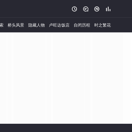




索
桥头风景
隐藏人物
卢旺达饭店
自闭历程
时之繁花