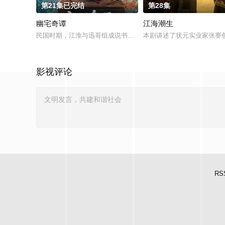
第21集已完结
7.0
第28集
幽宅奇谭
江海潮生
民国时期，江淮与迅哥组成说书班子，偶遇“白天人住屋，晚上鬼占
本剧讲述了状元实业家张謇
影视评论
RS