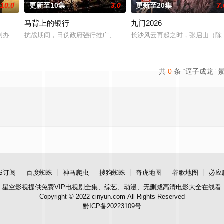
10.0
更新至10集
3.0
更新至20集
7.
马背上的银行
九门2026
房”的阴阳宅，江淮被掳走配“阴婚”。他与女探长穆英搭档，侦破阎王
创办大生企业，实业报国的故事。甲午战争后，国家蒙羞，张謇虽高中状元，却
抗战期间，日伪政府强行推广、使用由“中国准备银行”发行的伪钞货
长沙风云再起之时，张启山（陈伟
共
0
条 “逼子成龙” 
S订阅
百度蜘蛛
神马爬虫
搜狗蜘蛛
奇虎地图
谷歌地图
必应
星空影视
提供免费VIP电视剧全集、综艺、动漫、无删减高清电影大全在线看
Copyright © 2022 cinyun.com All Rights Reserved
黔ICP备20223109号