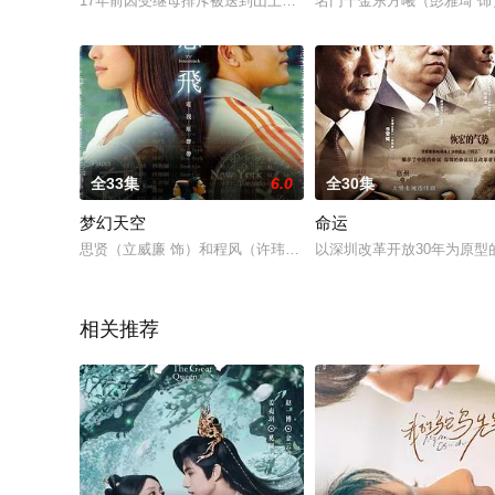
17年前因受继母排斥被送到山上习医休养的燕皆欢，17年后为
名门千金东方曦（彭雅琦 
全33集
6.0
全30集
梦幻天空
命运
思贤（立威廉 饰）和程风（许玮伦 饰）从小就是认识的朋友。
以深圳改革开放30年为原
相关推荐