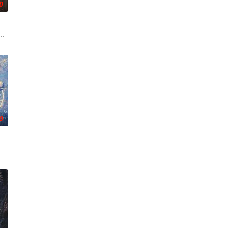
0
铭夕（何洛洛 饰）的成长印记
技术的支持下，通过摸排、勘查等传统刑侦手段，接连破获数起重案要
奇失窃，戏班主横尸戏台，将冷血少帅许又安与昆曲名伶荣筱楠推向不死不休
0
的她被他从死人堆里救出来，蓬头
带自己用程序员身份卧底电诈集团以求查出未婚妻离奇死亡的真相。两人
白长大以后，林知夏忽然对他说：“江逾白，我喜欢你，哲学和生物学意义上的