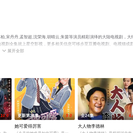
,宋丹丹,孟智超,沈荣海,胡晴云,朱茵等演员精彩演绎的大陆电视剧，大
电视剧全集就上星空影视，更多相关信息可移步至豆瓣电视剧、电视猫或
展开全部

10.0
更新第28集
5.0
全24集
6.
她可爱得厉害
大人物李德林