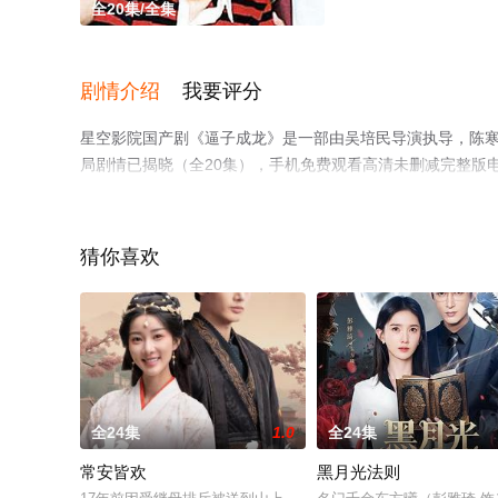
全20集/全集
剧情介绍
我要评分
星空影院国产剧《逼子成龙》是一部由吴培民导演执导，陈寒柏
局剧情已揭晓（全20集），手机免费观看高清未删减完整版
情网等平台了解。
猜你喜欢
全24集
1.0
全24集
常安皆欢
黑月光法则