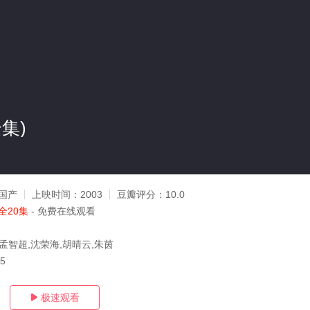
集)
国产
上映时间：
2003
豆瓣评分：
10.0
全20集
- 免费在线观看
孟智超,沈荣海,胡晴云,朱茵
15
极速观看
