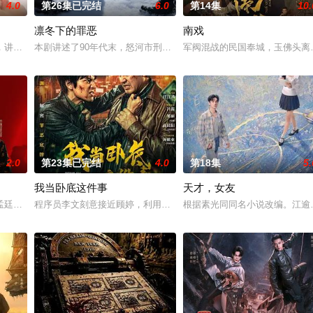
4.0
第26集已完结
6.0
第14集
10.
凛冬下的罪恶
南戏
，讲述了邻家女孩庞倩（苏晓彤 饰）与童年时因一场意外落下身体残缺的少年顾
本剧讲述了90年代末，怒河市刑侦支队在无普及监控、无DNA鉴定
军阀混战的民国奉城，玉佛头离
2.0
第23集已完结
4.0
第18集
5.
我当卧底这件事
天才，女友
。她从恨意中涅槃重生，借私生女桑落的身份入住程家。她步步为营，周旋在
孟廷辉，大平王朝有史以来个以女子进士科三元及第入翰林院的奇女子。十年前
程序员李文刻意接近顾婷，利用顾炎女儿奴的属性，请求老炮儿顾炎
根据素光同同名小说改编。江逾