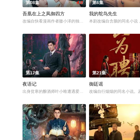
第08集
4.0
第6集
吾凰在上之凤御四方
我的鸵鸟先生
改编自快看漫画作者嗷小泽的独家连载漫画《吾凰在上》。
本剧改编自含胭的同名小说
第17集
4.0
第21集
夜语记
御廷谣
出身贫寒的酿酒师叶小唯遭遇爱人程桉、恩师林晚媚的双重背叛
改编自行烟烟的同名小说。