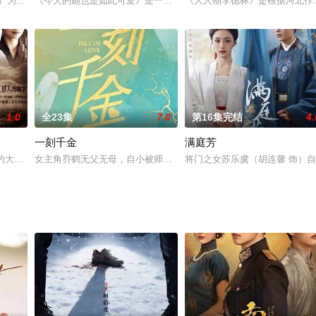
了给父亲庆祝寿辰欢喜下山，不料刚回府就再次遭遇陷害，眼见父亲惨死，
饰）为爱隐姓埋名，打工养活渣男叶云洲（李是侥 饰），却被其背叛后觉醒。发
《今天的她也是如此可爱》是一部都市青春励志情感题材剧，根据同
《大人物李德林》是根据河北作
1.0
全23集
7.0
第16集完结
4.
一刻千金
满庭芳
思贤对程风有着深厚的感情，但程风始终将他视为哥哥。程风的梦想是成为
型的大型电视连续剧《命运》日前在深圳大亚湾拍摄完成。这部由著名作家陆天
女主角乔鹤无父无母，自小被师父养大，在师兄师弟都对玉雕这一行
将门之女苏乐虞（胡连馨 饰）