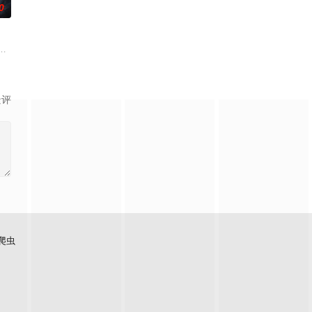
0
渴望寻求强国之路。他毅然弃政从
币。根据党中央指示，高景波、徐邵梁、孙希光和黄鹰等人开始筹备建
霆 饰）与吴老狗（曾舜晞 饰）强强联手，携手霍仙姑（陈瑶 饰）与九门诸人
景评
爬虫