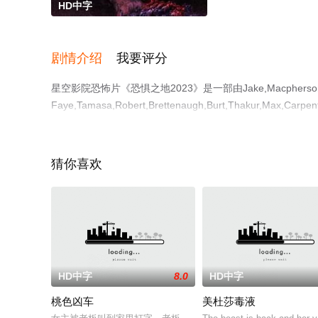
HD中字
剧情介绍
我要评分
星空影院恐怖片《恐惧之地2023》是一部由Jake,Macphers
Faye,Tamasa,Robert,Brettenaugh,Burt,Tha
就上星空影视，更多相关信息可移步至豆瓣电影、电视猫或
猜你喜欢
HD中字
8.0
HD中字
桃色凶车
美杜莎毒液