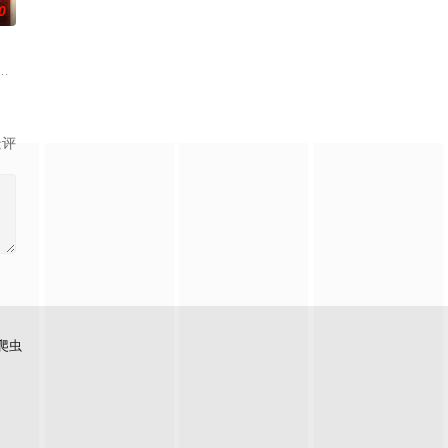
0
—的样子出现。
坠崖后闯入隐秘古宅求救，得男主人石桥留宿，却陷入更恐怖的诡异事件，包
景评
爬虫