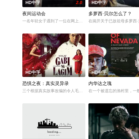
HD中字
2.0
HD中字
夜间运动会
多萝西·贝尔怎么了？
一名年轻女子遇到了一位在网上认识的富有男友。她很快发现自己陷
在揭开关于已故祖母多萝西
HD中字
2.0
HD中字
恐惧之夜：真实灵异录
内华达之瑰
三个根据真实故事改编的令人毛骨悚然的故事，揭示了信仰、恐
在一个被遗忘的渔村里，一