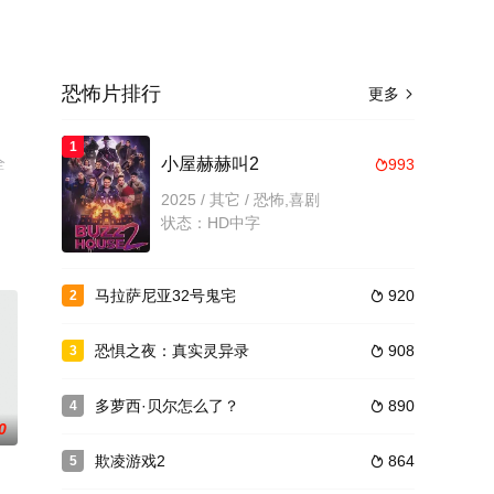
恐怖片排行
更多

1
全
小屋赫赫叫2
993

2025 / 其它 / 恐怖,喜剧
状态：HD中字
马拉萨尼亚32号鬼宅
920
2

恐惧之夜：真实灵异录
908
3

多萝西·贝尔怎么了？
890
4

0
欺凌游戏2
864
5
