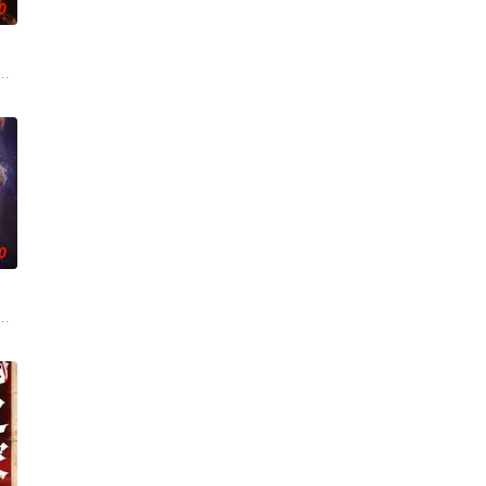
0
了找到答案，她试图与多萝西的
界的危险实体，对方如同附骨之疽，死咬着目标一路追杀而来。为了护住
痛，受邀前往公婆的乡间庄园暂住，试图和丈夫的家人互相慰藉，一同走出丧
0
。对于为数不多还记得它的人来
滚明星。为了帮助他成名，简不择手段，甚至做出可怕的事情。简策划的
不能再撒谎了。他的朋友科蒂认为这是一个制作热门节目的好机会，但当他们试图