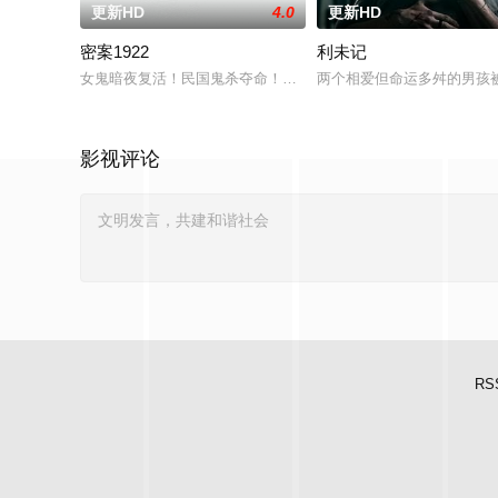
更新HD
4.0
更新HD
密案1922
利未记
女鬼暗夜复活！民国鬼杀夺命！白米埋尸噬魂杀，鬼刃穿腹斩灵杀
两个相爱但命运多舛的男孩
影视评论
RS