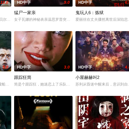
10.0
HD中字
9.0
HD中字
6.
猛尸一家亲
鬼玩人6：炼狱
入了一场致命的猫捉老鼠游戏，其中涉及一个名为 Acorn 的暗网
·贝尔的童年往事后，奥兹·格雷决定通过录像记录她对这些往事的调查过程。为
女子瓦娜的神秘表亲温思罗普突然仓皇登门，身后还跟着一个来自异
爱丽丝在丈夫骤然离世后深陷悲
5.0
HD中字
3.0
HD中字
4.
跟踪狂简
小屋赫赫叫2
惧和未知的可怕深渊——从被诅咒的航程困住的水手，到被食人传说困扰的岛
艘船神秘地出现在旧港口。“内华达之瑰”号三十年前曾全员遇难，如今再次归来
简是个跟踪狂，她迷恋上了乐队成员德米特里——一位冉冉升起的摇
苏利从昏迷中醒来后，意识到自己