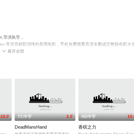
on,导演执导，
kur,Max,Carpenter,等演员精彩演绎的美国电影，手机免费观看高清未删减完整版电影大
展开全部
剧情网等平台了解。

10.0
TC中字
1.0
HD中字
10.
DeadMansHand
香槟之力