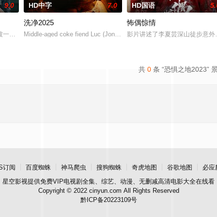
9.0
HD中字
7.0
HD国语
5.
洗净2025
怖偶惊情
，女鬼点名要命！一幕幕“连环鬼杀”怵目惊心，令人胆寒！时局动荡，冤
被一个暴力的存在所纠缠，这个存在会以他们最想要的那个人——也就是彼此—
Middle-aged coke fiend Luc (Jonathan Lambert, Quentin Dupieux’
影片讲述了李夏芸深山徒步意外
共
0
条 “恐惧之地2023” 
S订阅
百度蜘蛛
神马爬虫
搜狗蜘蛛
奇虎地图
谷歌地图
必应
星空影视
提供免费VIP电视剧全集、综艺、动漫、无删减高清电影大全在线看
Copyright © 2022 cinyun.com All Rights Reserved
黔ICP备20223109号