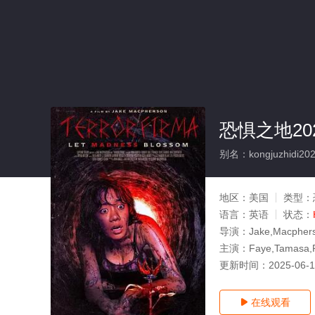
恐惧之地20
别名：kongjuzhidi20
地区：
美国
类型：
语言：
英语
状态：
导演：
Jake,Macpher
主演：
Faye,Tamasa,R
更新时间：
2025-06-
在线观看
