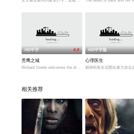
女主被老板叫到家里打字，老板夫妇晚上都不在家。第二天早上
The beast is back and her v
HD中字
4.0
HD中字版
秃鹰之城
心理医生
Richard Steele welcomes the drug trade into his plethora of fe
精神科医生试图在暴力攻击
相关推荐