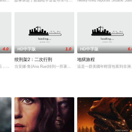
老板让女主送他们去机场。本来女主应该送完还车，可女主没见过海，就一路
enom is deadlier than ever. When ne
故事讲述了新婚枪手雷诺寻求与新娘过平静生活的故事。当雷诺出于
Newly-fired reporter Sloane Sawy
4.0
HD中字版
1.0
HD中字版
6.
绞刑架2：二次行刑
地狱旅程
后，通过寻求修复一个新病人的生活，使他的生活恢复在一起，但他有自己的可
当安娜·鲁(Ana Rue)转到一所著名的新表演学校时，她在参加了
這是一群美國年輕背包客到非洲