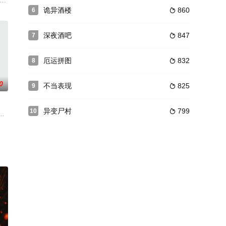
自卫杀死一名强盗时，他发现他们都又回到了原来的样子。当地腐败的市
er reluctantly returns to her
诡异酒楼
860
6

深夜酒吧
847
7

厄运拼图
832
8

0
不当表现
825
9

异变尸村
799
10

怕的历史。
一场病毒式的挑战后，遇到了一个恶毒的灵魂。
旅行的故事，在發現了小屋廢棄已久之後，一切開始不太對勁。為了在這充滿