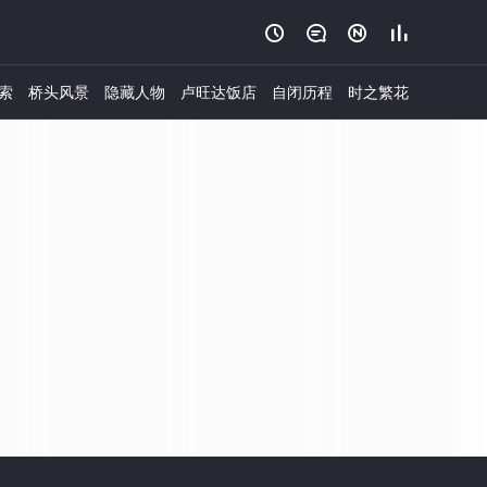




索
桥头风景
隐藏人物
卢旺达饭店
自闭历程
时之繁花