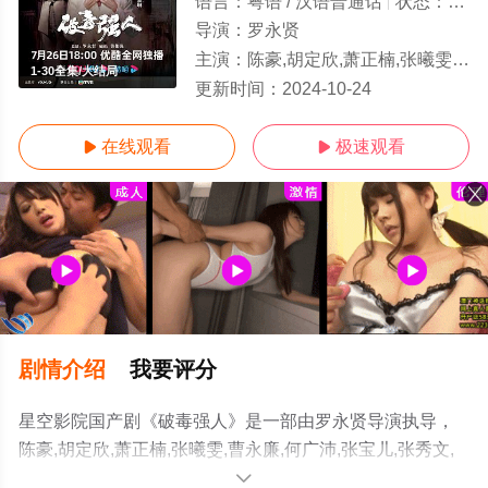
语言：
粤语 / 汉语普通话
状态：
第2
导演：
罗永贤
主演：
陈豪,胡定欣,萧正楠,张曦雯,曹永廉,何广沛,张宝儿,张秀文,郭柏妍,
1-30全集/大结局
更新时间：
2024-10-24
在线观看
极速观看


剧情介绍
我要评分
星空影院国产剧《破毒强人》是一部由罗永贤导演执导，
陈豪,胡定欣,萧正楠,张曦雯,曹永廉,何广沛,张宝儿,张秀文,
郭柏妍,蒋志光,朱智贤,陈国峰,马贯东,章志文,张国强,利颖
