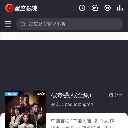






破毒强人(全集)
分享

别名：poduqiangren
中国香港 / 中国大陆
剧情,动作,犯罪,内地剧,国产