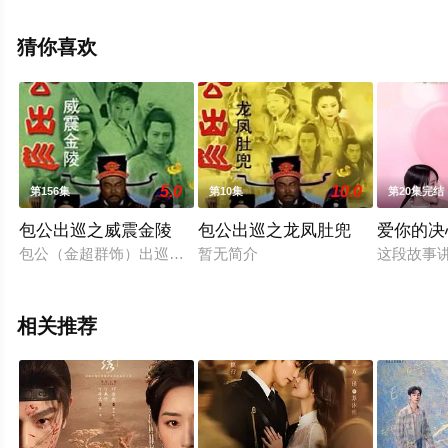
怡,何启南,彭怀安,丁乐锶,张盈悦,潘冠霖,林溥来,周丽欣,蔡
菀庭,李家鼎等演员精彩演绎的中国香港 / 中国大陆电视
猜你喜欢
剧，大结局剧情已揭晓（1-30全集），手机免费观看高清
未删减完整版电视剧全集就上星空影视，更多相关信息可
移步至豆瓣电视剧、电视猫或剧情网等平台了解。
5.0
10.0
第156集
第10集
第20集完结
包公出巡之威震金陵
包公出巡之龙凤肚兜
爱你的决
包公（金超群饰）出巡金陵，发现地方官私征重税，百姓敢怒不
暂无简介
这段故事
相关推荐