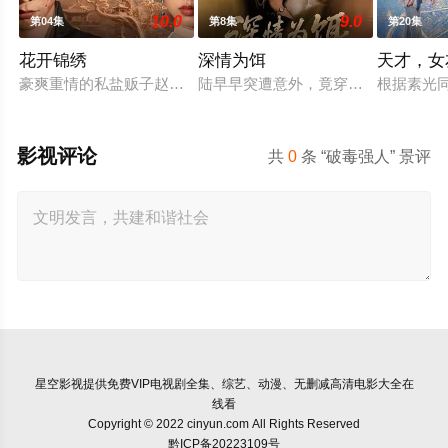
10.0
9.0
第04集
第8集
第20集
花开锦绣
深情为饵
天才，女
豪爽重情的私盐贩子赵凌虽出身草莽，却心怀壮志，他结识了遭
陆早早突遭意外，竟穿越成民国少夫人
根据素光
影视评论
共
0
条 “破毒强人” 景评
星空影视
提供免费VIP电视剧全集、综艺、动漫、无删减高清电影大全在
线看
Copyright © 2022 cinyun.com All Rights Reserved
黔ICP备20223109号