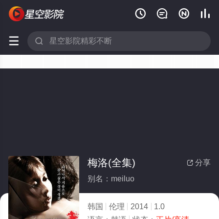






梅洛(全集)
分享

别名：meiluo
韩国
伦理
2014
1.0