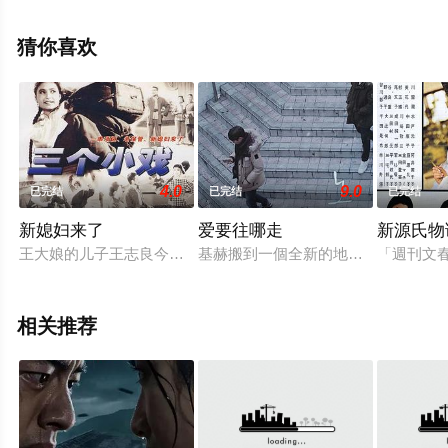
上星空影视，更多相关信息可移步至豆瓣电影、电视猫或
剧情网等平台了解。
猜你喜欢
4.0
9.0
已完结
已完结
已完结
新媳妇来了
爱要往哪走
新源氏物
王大娘的儿子王志良今天办喜事，新媳妇是红旗队的巧红姑娘。
基赫搬到一個全新的地方療癒情傷，
「週刊文
相关推荐