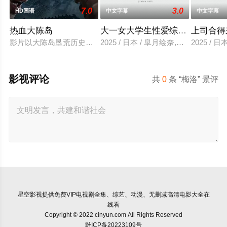
7.0
3.0
HD国语
中文字幕
中文字幕
热血大陈岛
大一女大学生性爱综艺视频
上司合得
影片以大陈岛垦荒历史为创作底色，在尊重历史真实性的前提下
2025 / 日本 / 皐月绘奈,水田贤治
2025 / 
影视评论
共
0
条 “梅洛” 景评
星空影视
提供免费VIP电视剧全集、综艺、动漫、无删减高清电影大全在
线看
Copyright © 2022 cinyun.com All Rights Reserved
黔ICP备20223109号