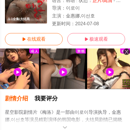
语言：
韩语
状态：
正片/高清
- 免费在线观看
导演：
이로이
主演：
金惠娜,이선호
1-1全集/大结局
更新时间：
2024-07-08
在线观看
极速观看


剧情介绍
我要评分
星空影院剧情片《梅洛》是一部由이로이导演执导，金惠
娜,이선호等演员精彩演绎的韩国电影，大结局剧情已揭晓
（1-1全集），手机免费观看高清未删减完整版电影大全就
