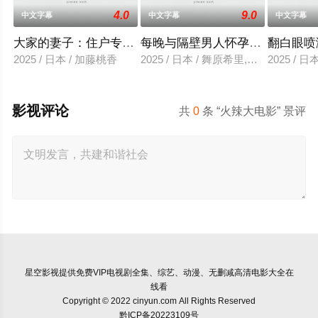
4.0
9.0
中文字幕
中文字幕
中文字幕
大家的妻子：住户专用洞口
每晚与隔壁男人怀孕性爱
翻白眼喷
2025 / 日本 / 加藤桃香
2025 / 日本 / 舞原希里,佐川金二
2025 / 
影视评论
共
0
条 “火辣大电影” 景评
星空影视
提供免费VIP电视剧全集、综艺、动漫、无删减高清电影大全在
线看
Copyright © 2022 cinyun.com All Rights Reserved
黔ICP备20223109号