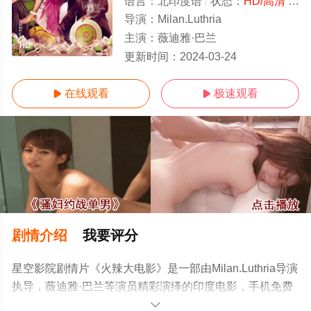
语言：
北印度语
状态：
HD/高清
- 免费在线观看
导演：
Milan.Luthria
主演：
薇迪雅·巴兰
HD
更新时间：
2024-03-24
在线观看
极速观看


剧情介绍
我要评分
星空影院剧情片《火辣大电影》是一部由Milan.Luthria导演
执导，薇迪雅·巴兰等演员精彩演绎的印度电影，手机免费
观看高清未删减完整版电影大全就上星空影视，更多相关
