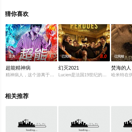
信息可移步至豆瓣电影、电视猫或剧情网等平台了解。
猜你喜欢
6.0
8.0
正片
已完结
已完结
超能精神病
幻灭2021
焚海的人
精神病人，这个游离于社会边缘不受法律约束的特殊群体充满了
Lucien是法国19世纪的一位充
哈米特在
相关推荐