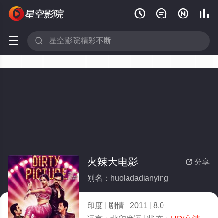






火辣大电影
分享

别名：huoladadianying
印度
剧情
2011
8.0