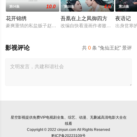
10.0
4.0
第04集
第10集
第18集
花开锦绣
吾凰在上之凤御四方
夜语记
豪爽重情的私盐贩子赵凌虽出身草莽，却心怀壮志，他结识了遭
改编自快看漫画作者嗷小泽的独家连
出身贫寒
影视评论
共
0
条 “兔仙王妃” 景评
星空影视
提供免费VIP电视剧全集、综艺、动漫、无删减高清电影大全在
线看
Copyright © 2022 cinyun.com All Rights Reserved
黔ICP备20223109号