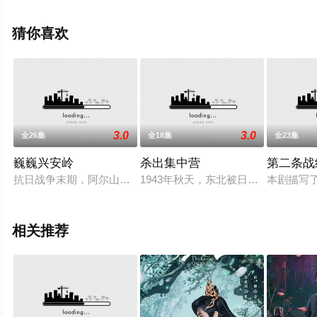
就上星空影视，更多相关信息可移步至豆瓣电视剧、电视
猫或剧情网等平台了解。
猜你喜欢
3.0
3.0
全26集
全18集
全23集
巍巍兴安岭
杀出集中营
第二条战
抗日战争末期，阿尔山的原始森林遭到了日本侵略者更加疯狂的
1943年秋天，东北被日本鬼子侵占
本剧描写
相关推荐