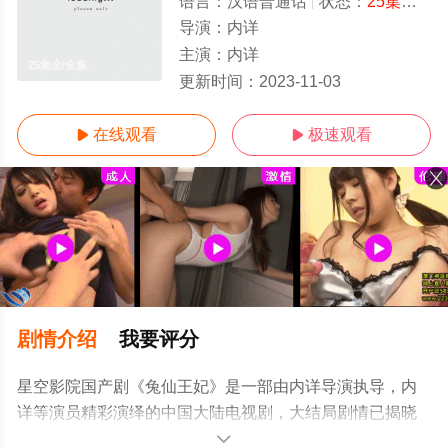
语言：
汉语普通话
状态：
25集全
- 
导演：
内详
主演：
内详
25集全/全集
更新时间：
2023-11-03
在线观看
极速观看


剧情介绍
我要评分
星空影院国产剧《兔仙王妃》是一部由内详导演执导，内
详等演员精彩演绎的中国大陆电视剧，大结局剧情已揭晓
（25集全），手机免费观看高清未删减完整版电视剧全集
