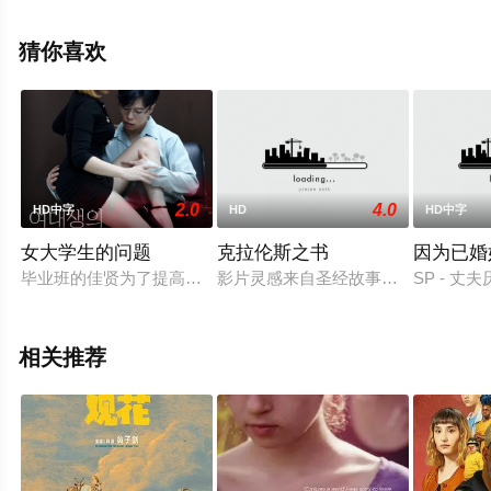
特,Janne,Heltberg,Tora,Christine,Dietrichson,Kj?
rsti,Odden,Skjeldal,Sily等演员精彩演绎的挪威电影，手机
猜你喜欢
免费观看高清未删减完整版电影大全就上星空影视，更多
相关信息可移步至豆瓣电影、电视猫或剧情网等平台了
解。
2.0
4.0
HD中字
HD
HD中字
女大学生的问题
克拉伦斯之书
因为已婚
毕业班的佳贤为了提高成绩去找敏哲教授，敏哲以性教育条件，
影片灵感来自圣经故事，讲述耶路撒
SP -
相关推荐