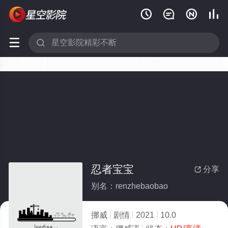






忍者宝宝
分享

别名：renzhebaobao
挪威
剧情
2021
10.0