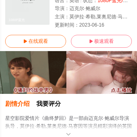
语言：
英语
状态：
1080P蓝光/高清
-
导演：
迈克尔·鲍威尔
主演：
莫伊拉·希勒,莱奥尼德·马赛因
1080P蓝光
更新时间：
2023-06-16
在线观看
极速观看


剧情介绍
我要评分
星空影院爱情片《曲终梦回》是一部由迈克尔·鲍威尔导演
执导，莫伊拉·希勒,莱奥尼德·马赛因等演员精彩演绎的英国
电影，手机免费观看高清未删减完整版电影大全就上星空
