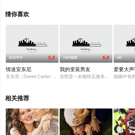
影视，更多相关信息可移步至豆瓣电影、电视猫或剧情网
等平台了解。
猜你喜欢
5.0
5.0
DVD中字
720P超清
HD
情迷安东尼
我的变装男友
爱要大声
安东尼（Daniel Cartier 饰）本是黑道中的一份子，因为
连壁是一名咖啡店服务员，高学历却
婚姻中有
相关推荐