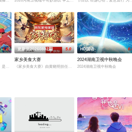
。通过“新东北式”的春晚艺术美学和年俗仪式，观众们不仅能看到精
频播客节目，每期邀请一位有故事女性嘉宾来到刘恋家中，展开轻松、真实的朋
2026河南卫视端午奇妙游以“争上游、拔头筹、立潮头”为核心精神主
节目以“坦荡心动，爱意直行”
5.0
更新至20260802期
5.0
HD国语
6.
家乡美食大赛
2024湖南卫视中秋晚会
0天时间里他们走过湖南的长沙、醴陵、湘潭、岳阳、常德、张家界、
》是一档运动竞技成长类真人秀，集结多位棒球少年，以多维度考核争夺席位，
《家乡美食大赛》由黄晓明担任首席掌勺官，李维嘉与沈梦辰担任掌
2024湖南卫视中秋晚会