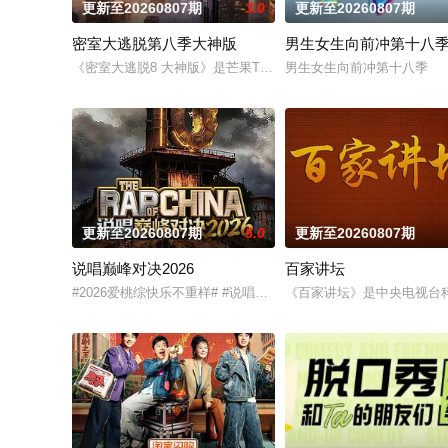
更新至20260807期
3.0
更新至20260807期
密室大逃脱第八季大神版
男生女生向前冲第十八
《密室大逃脱8 大神版》是芒果TV超大型密室逃脱真人秀《密
男生女生向前冲第十八季
更新至20260807期
5.0
更新至20260807期
说唱巅峰对决2026
百家讲坛
#2026爱桃综快乐不重样# #说唱十周年巅峰对决#全新升级归
《百家讲坛》是中央电视台科