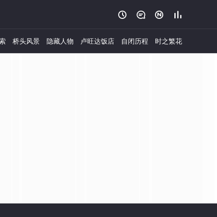




索
桥头风景
隐藏人物
卢旺达饭店
自闭历程
时之繁花