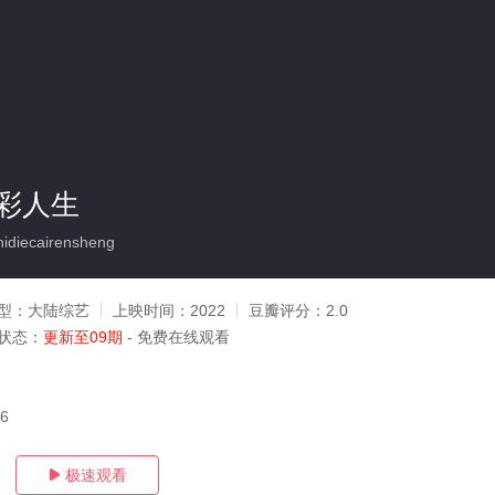
彩人生
diecairensheng
型：
大陆综艺
上映时间：
2022
豆瓣评分：
2.0
状态：
更新至09期
- 免费在线观看
16
极速观看
