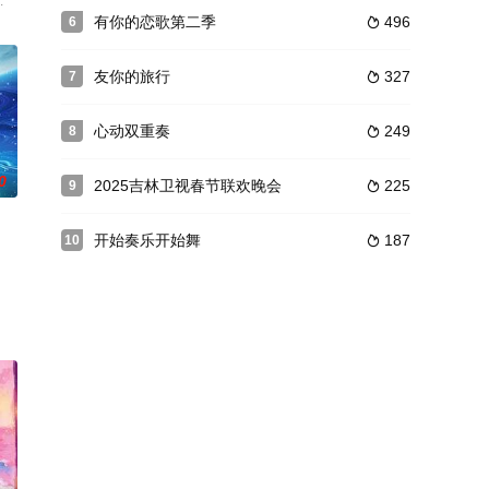
友式对谈。节目围绕成长、关系、
线，打破传统晚会叙事模式，创新以“古今时代切片”为沉浸式舞
为核心主题，聚焦真诚直白的新式恋爱，告别无效拉扯，走进心动小屋，见证单
有你的恋歌第二季
496
6

友你的旅行
327
7

心动双重奏
249
8

0
2025吉林卫视春节联欢晚会
225
9

开始奏乐开始舞
187
10

层层比拼后选拔9位少年锁定首发
勺主理人，与湖南、江苏、川渝、广东的特邀艺人掌勺官一起，品鉴家乡