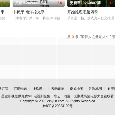
8.0
更新至20260807期
1.0
更新至20260807期
10.
三季
中餐厅·南洋拾光季
开始推理吧第四季
俱乐部的优秀单口喜剧演员和漫才组合。每一位“小人物”都将带着真实感
梗发源地，2026夏天准时快乐
《中餐厅》第十年，将在“南洋拾光”的氛围中，打造一家独具风格特
节目是一档开放式真人社交推理
共
0
条 “追梦人之叠彩人生” 
S订阅
百度蜘蛛
神马爬虫
搜狗蜘蛛
奇虎地图
谷歌地图
必应
星空影视
提供免费VIP电视剧全集、综艺、动漫、无删减高清电影大全在线看
Copyright © 2022 cinyun.com All Rights Reserved
黔ICP备20223109号