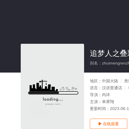
追梦人之叠
别名：zhuimengrenzhi
地区：
中国大陆
类
语言：
汉语普通话
导演：
内详
主演：
单霁翔
更新时间：
2023-06-
在线观看
