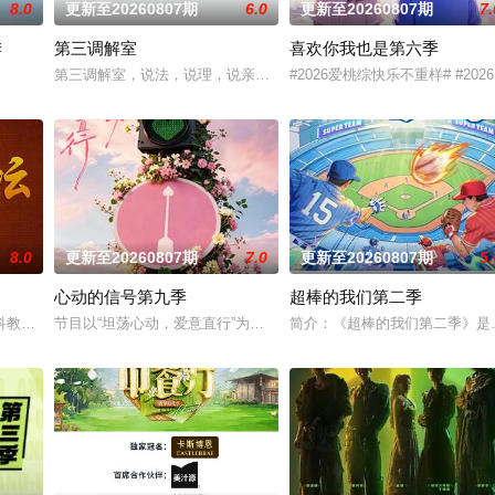
8.0
更新至20260807期
6.0
更新至20260807期
7.
季
第三调解室
喜欢你我也是第六季
室大逃脱》的官方定制衍生节目。节目邀请大神玩家进入全封闭的未知密室
第三调解室，说法，说理，说亲情。第三调解室是国内第一档具有法
#2026爱桃综快乐不重样# #2
8.0
更新至20260807期
7.0
更新至20260807期
5.
心动的信号第九季
超棒的我们第二季
来，这次不止比技术，更要玩灵魂共振！最顶的舞台+最真的故事，让
教频道（CCTV-10）2001年7月9日开播的讲座式栏目，栏目宗旨为建构时
节目以“坦荡心动，爱意直行”为核心主题，聚焦真诚直白的新式恋爱
简介：《超棒的我们第二季》是