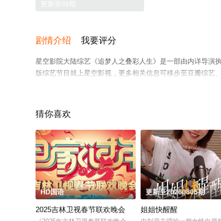
更新至09期
剧情介绍
我要评分
星空影院大陆综艺《追梦人之叠彩人生》是一部由内详导演
版综艺节目就上星空影视，更多相关信息可移步至豆瓣综艺
猜你喜欢
HD国语
1.0
更新至20260805期
2025吉林卫视春节联欢晚会
姐姐快醒醒