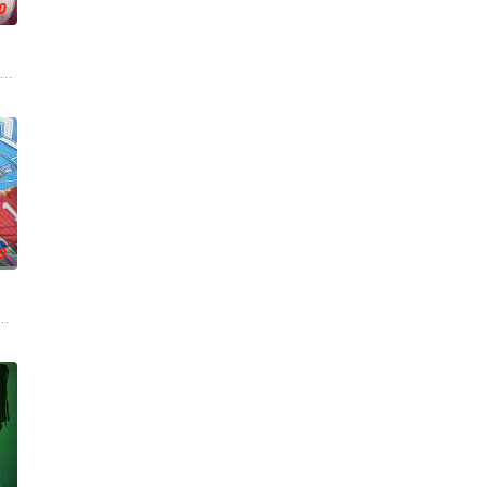
0
律效力的排解矛盾、化解纠纷的电视节目。节目将司法局的人民调解室，
026爱奇艺新生片单# #喜欢你我也是# 第六季暖心回归！恋综IP携“恋爱旅行季”而
0
代常识，享受智慧人生。
，告别无效拉扯，走进心动小屋，见证单身青年之间萌生的浪漫情愫。
一档运动竞技成长类真人秀，集结多位棒球少年，以多维度考核争夺席位，层层