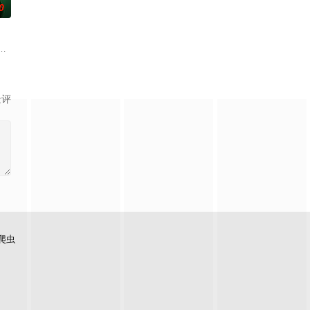
0
色的田园餐厅。内容场景上，除餐厅本体外，还将设置家禽、鲜蔬、河
游戏综艺。由刘宇宁、金靖、张凌赫、丁程鑫、周柯宇组成的玩家团将共同进
景评
爬虫