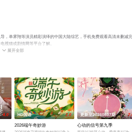
执导，单霁翔等演员精彩演绎的中国大陆综艺，手机免费观看高清未删减
、电视猫或剧情网等平台了解。
展开全部

4.0
HD国语
2.0
更新至20260807期
7.
2026端午奇妙游
心动的信号第九季