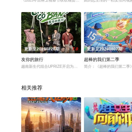
《2025年吉林卫视春节联欢晚会》主题依旧围绕“回家过年”展开
由刘恋主理的一档女性向视
更新至20260726期
7.0
更新至20260807期
友你的旅行
超棒的我们第二季
越南新生代组合UPRIZE开启为期10天的中国湖南深度旅程，1
简介：《超棒的我们第二季
相关推荐