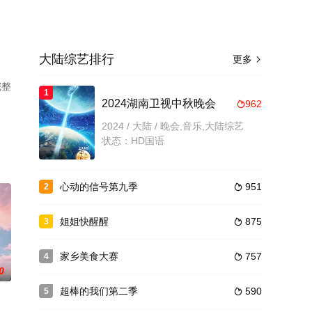
大陆综艺排行
更多

完整
1
2024湖南卫视中秋晚会
962

2024 / 大陆 / 晚会,音乐,大陆综艺
状态：HD国语
心动的信号第九季
951
2

姐姐快醒醒
875
3

家乡美食大赛
757
4

0
超棒的我们第二季
590
5
