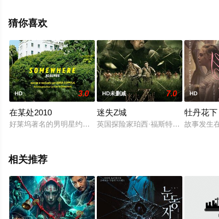
就上星空影视，更多相关信息可移步至豆瓣电影、电视猫
或剧情网等平台了解。
猜你喜欢
3.0
7.0
HD
HD未删减
HD
在某处2010
迷失Z城
牡丹花下
好莱坞著名的男明星约翰尼（斯蒂芬·多尔夫 Stephen Dorf
英国探险家珀西·福斯特（查理·汉纳姆 
故事发生在
相关推荐