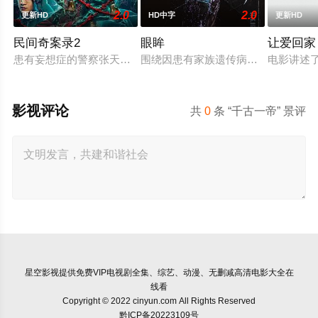
2.0
2.0
更新HD
HD中字
更新HD
民间奇案录2
眼眸
让爱回家
患有妄想症的警察张天盛遇上一起离奇的神像杀人事件，勘案过程
围绕因患有家族遗传病而导致视力逐
电影讲述
影视评论
共
0
条 “千古一帝” 景评
星空影视
提供免费VIP电视剧全集、综艺、动漫、无删减高清电影大全在
线看
Copyright © 2022 cinyun.com All Rights Reserved
黔ICP备20223109号