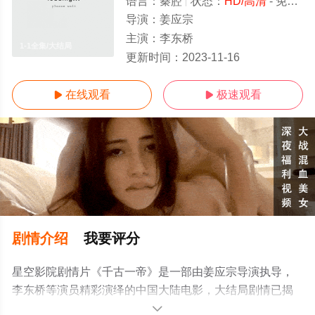
语言：
秦腔
状态：
HD/高清
- 免费在线观看
导演：
姜应宗
主演：
李东桥
1-1全集/大结局
更新时间：
2023-11-16
在线观看
极速观看


剧情介绍
我要评分
星空影院剧情片《千古一帝》是一部由姜应宗导演执导，
李东桥等演员精彩演绎的中国大陆电影，大结局剧情已揭
晓（1-1全集），手机免费观看高清未删减完整版电影大全
